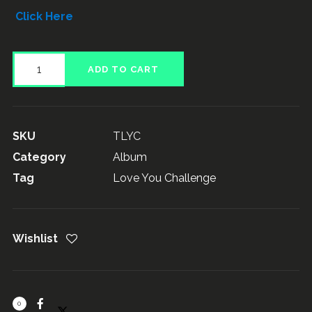
Click Here
El
ADD TO CART
Desafio
Del
Amor
SKU
TLYC
quantity
Category
Album
Tag
Love You Challenge
Wishlist
0